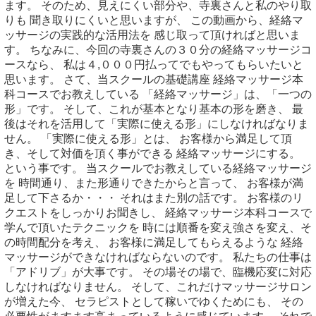
ます。 そのため、見えにくい部分や、寺裏さんと私のやり取
りも 聞き取りにくいと思いますが、 この動画から、経絡マ
ッサージの実践的な活用法を 感じ取って頂ければと思いま
す。 ちなみに、今回の寺裏さんの３０分の経絡マッサージコ
ースなら、 私は４,０００円払ってでもやってもらいたいと
思います。 さて、当スクールの基礎講座 経絡マッサージ本
科コースでお教えしている 「経絡マッサージ」は、「一つの
形」です。 そして、これが基本となり基本の形を磨き、 最
後はそれを活用して「実際に使える形」にしなければなりま
せん。 「実際に使える形」とは、 お客様から満足して頂
き、そして対価を頂く事ができる 経絡マッサージにする。
という事です。 当スクールでお教えしている経絡マッサージ
を 時間通り、また形通りできたからと言って、 お客様が満
足して下さるか・・・ それはまた別の話です。 お客様のリ
クエストをしっかりお聞きし、 経絡マッサージ本科コースで
学んで頂いたテクニックを 時には順番を変え強さを変え、そ
の時間配分を考え、 お客様に満足してもらえるような 経絡
マッサージができなければならないのです。 私たちの仕事は
「アドリブ」が大事です。 その場その場で、臨機応変に対応
しなければなりません。 そして、これだけマッサージサロン
が増えた今、 セラピストとして稼いでゆくためにも、 その