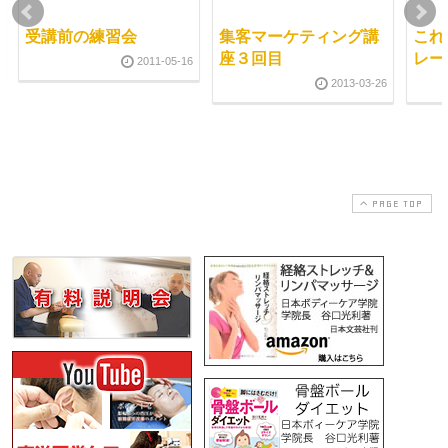
受講前の練習会
集客マーケティング講
これ
座３回目
レー
2011-05-16
2013-03-26
PAGE TOP