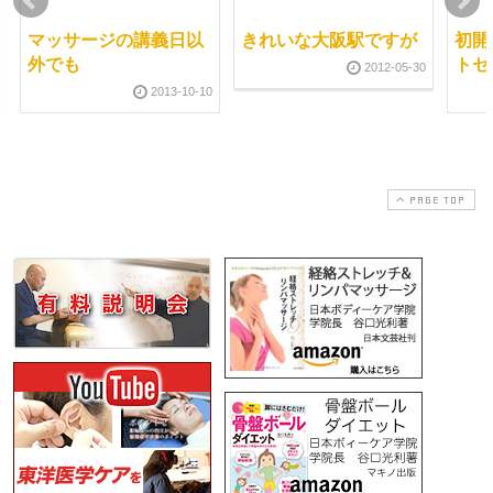
マッサージの講義日以
きれいな大阪駅ですが
初開
外でも
トセ
2012-05-30
2013-10-10
PAGE TOP