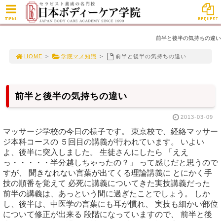
MENU
REQUEST
前半と後半の気持ちの違い
HOME
>
学院マメ知識
>
前半と後半の気持ちの違い
前半と後半の気持ちの違い
2013-03-09
マッサージ学校の今日の様子です。 東京校で、経絡マッサー
ジ本科コースの ５回目の講義が行われています。 いよい
よ、後半に突入しました。 生徒さんにしたら 「ええ
っ・・・・・半分越しちゃったの？」 って感じだと思うので
すが、 聞きなれない言葉が出てくる理論講義に とにかく手
技の順番を覚えて 必死に講義についてきた実技講義だった
前半の講義は、あっという間に過ぎたことでしょう。 しか
し、後半は、中医学の言葉にも耳が慣れ、 実技も細かい部位
について修正が出来る 段階になっていますので、 前半と後