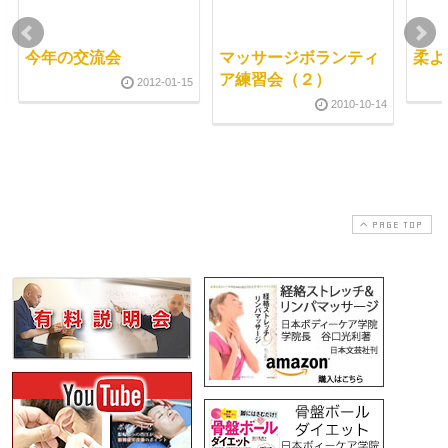
今年の交流会
マッサージボランティ
柔よ
ア練習会（２）
2012-01-15
2010-10-14
PAGE TOP