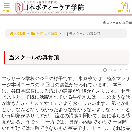
MENU
REQUEST
当スクールの真骨頂
HOME
>
学院マメ知識
>
当スクールの真骨頂
当スクールの真骨頂
2013-04-17
マッサージ学校の今日の様子です。 東京校では、経絡マッサ
ージ本科コースの ７回目の講義が行われています。 本日
は、谷口学院長による流注の講義が午後からあります。 セラ
ピストとして既に活躍されている生徒さんは 「このような話
が聞きたかったんです！」とよくおっしゃいます。 気とか血
とか、なんとなくわかったような分からないような・・・ と
いう印象がありますが、 流注の講義を聞いて、腑に落ちる感
覚があるようです。 一方では、奥深い内容ですので 一回聞
いただけでは理解できないもの事実です。 しかし、それは実