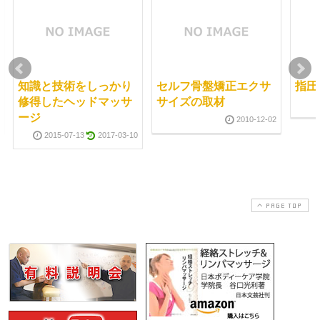
知識と技術をしっかり
セルフ骨盤矯正エクサ
指圧
修得したヘッドマッサ
サイズの取材
ージ
2010-12-02
2015-07-13
2017-03-10
PAGE TOP