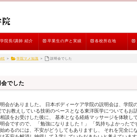
学院長/講師 紹介
卒業生の声と実績
各校所在地
ME
>
学院マメ知識
>
説明会でした
明会でした
明会がありました。 日本ボディーケア学院の説明会は、学院
院でお教えしている技術のベースとなる東洋医学についてもお話
相談をお受けした後に、 基本となる経絡マッサージを体験して
明会ですので、 「勉強になりました！」 「気持ちよかったです
始めるのには、不安がどうしてもありますし、 それを完全に
け不安を解消し納得して入学していただきたいと考えています。