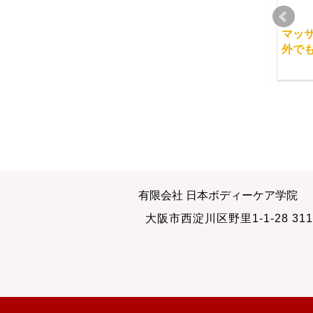
ご入学の前に
生徒さんが当スクール
マッ
をあらわす鏡
外で
2010-03-08
2011-07-25
経絡マッサージは気の
整体学校で学んだ知識
有限会社 日本ボディーケア学院
流れを意識する
や技術をそのままにし
大阪市西淀川区野里1-1-28 311
ていませんか？
2015-06-17
2017-03-11
2009-10-30