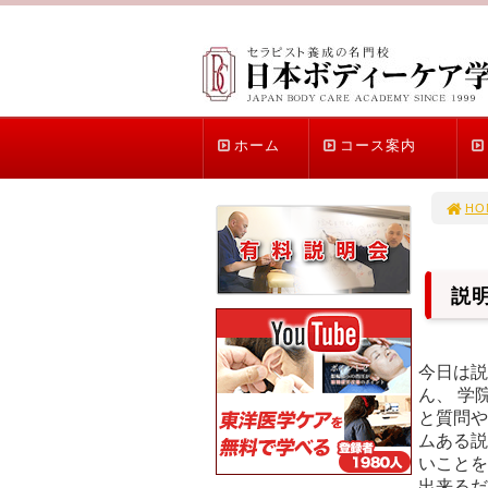
ホーム
コース案内
HO
説
今日は説
ん、 学
と質問や
ムある説
いことを
出来るだ