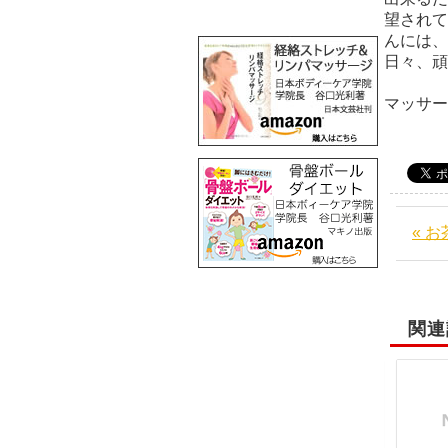
望されて
んには、
日
阪
マッサ
« 
関連