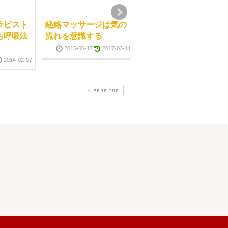
ラピスト
経絡マッサージは気の
整体学校で学んだ知識
も呼吸法
流れを意識する
や技術をそのままにし
ていませんか？
2015-06-17
2017-03-11
2014-02-07
2009-10-3
PAGE TOP