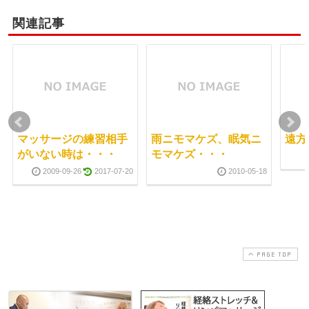
関連記事
マッサージの練習相手
雨ニモマケズ、眠気ニ
遠方
がいない時は・・・
モマケズ・・・
2009-09-26
2017-07-20
2010-05-18
PAGE TOP