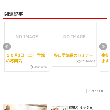
関連記事
１０月3日（土） 学院
谷口学院長のセミナー
生徒
の雰囲気
ます
2012-04-24
2009-10-03
PAGE TOP