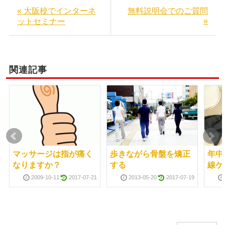
« 大阪校でインターネ
無料説明会でのご質問
»
ットセミナー
関連記事
マッサージは指が痛く
歩きながら骨盤を矯正
年中
なりますか？
する
線ケ
2009-10-11
2017-07-21
2013-05-20
2017-07-19