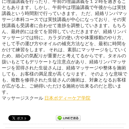
に理論講義を行ったり、午前の理論講義を１２時を過ぎるこ
ともあります。しかし、午前中は理論講義で午後からは実技
講義という時間割で行っていきます。 ただ、経絡リンパマッ
サージ本科コースでは実技講義が中心になっており、その実
技講義も受講者に合わせて進捗を調整していきます。もちろ
ん、最終的には全てを習得していただきますが、経絡リンパ
マッサージでは特に、カラダの使い方や体重移動のやり方、
そして手の運び方やオイルの補充方法などを、最初に時間を
かけて練習をします。 それは、素肌にマッサージをしていく
ため、細心の気配りが重要だと考えてるからです。タオルの
扱いもとてもデリケートな注意点があり、経絡リンパマッサ
ージを習得された生徒さんは、経絡マッサージや整体を施術
しても、お客様の満足度が高くなります。 そのような意味で
も、複数を修得された生徒さんの施術は、対象となるお客様
が広がる上、ご納得いただける施術が出来るのだと思いま
す。
マッサージスクール
日本ボディーケア学院