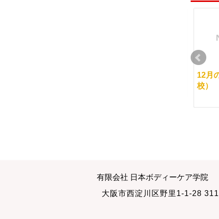
自分が本当にやりたい
どうなりたい？
12月
こと
校）
2010-02-24
2012-05-13
マッサージする人の健
マッサージは指が痛く
有限会社 日本ボディーケア学院
康
なりますか？
大阪市西淀川区野里1-1-28 311
2014-03-14
2009-10-11
2017-07-21