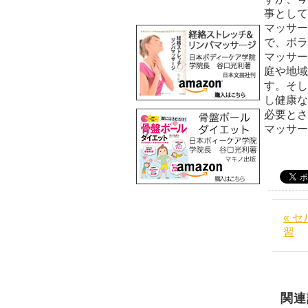
事として
マッサー
で、ボラ
マッサー
庭や地域
す。そし
し健康な
必要とさ
マッサ
« 
習
関連