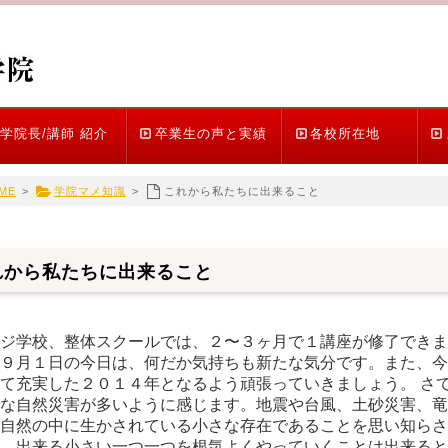
学院長/講師 紹介
卒業生の声と実績
各校所在地
ME
>
学院マメ知識
>
これから私たちに出来ること
れから私たちに出来ること
ジ学校、整体スクールでは、２〜３ヶ月で１講座が修了できま
９月１日の今日は、何だか気持ちも新たな気分です。また、今
て充実した２０１４年となるよう頑張っていきましょう。 さ
な自然災害が多いように感じます。地震や台風、土砂災害、竜
自然の中に生かされている小さな存在であることを思い知らさ
、出来る小さい一つ一つを根気よくやっていくことは出来ると