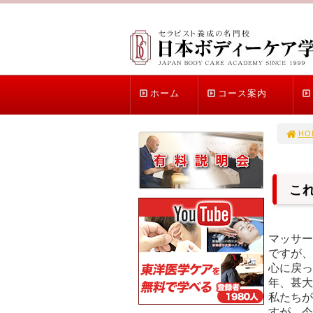
ホーム
コース案内
HO
こ
マッサー
ですが、
心に戻っ
年、甚大
私たちが
すが、今