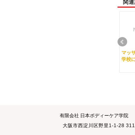
関連
緩急をつける
交通の発達と勉強
マッ
学校
2010-09-24
2012-06-15
もう半分？まだ半分？
修了してからも
有限会社 日本ボディーケア学院
2010-04-15
2011-12-22
大阪市西淀川区野里1-1-28 311