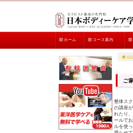
ホーム
コース案内
HO
ご
整体スク
の講座が
れたり、
ールでお
ルを使っ
滑らせて