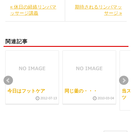
« 休日の経絡リンパマ
期待されるリンパマッ
ッサージ講義
サージ »
関連記事
今日はフットケア
同じ釜の・・・
当ス
ツ
2012-07-13
2010-03-04