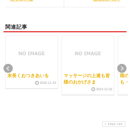
関連記事
末長くおつきあいを
マッサージの上達も皆
雨の
様のおかげさま
も・
2010-11-15
2014-11-02
PAGE TOP