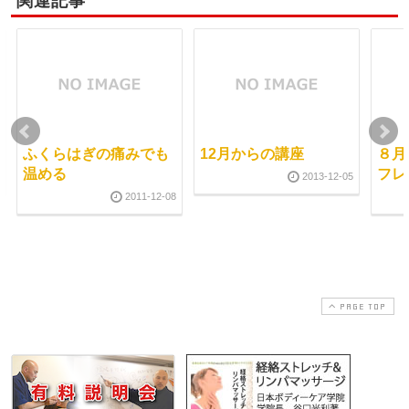
関連記事
ふくらはぎの痛みでも
12月からの講座
８月
温める
フレ
2013-12-05
2011-12-08
PAGE TOP