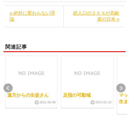
« 絶対に変わらない理
総人口の２５％が高齢
論
者の日本 »
関連記事
遠方からの生徒さん
足指の可動域
マッ
生ま
2011-06-08
2012-01-10