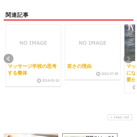
関連記事
マッサージ学校の思考
若さの理由
マッ
する整体
にな
2012-07-05
要か
2014-03-10
PAGE TOP