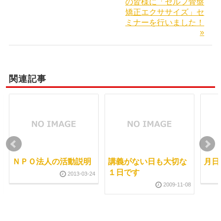
の皆様に「セルフ骨盤
矯正エクササイズ」セ
ミナーを行いました！
»
関連記事
ＮＰＯ法人の活動説明
講義がない日も大切な
月日
１日です
2013-03-24
2009-11-08