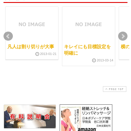
凡人は割り切りが大事
キレイにも目標設定を
横の
明確に
2013-01-21
2013-03-14
PAGE TOP