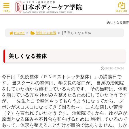
MENU
REQUEST
美しくなる整体
HOME
>
学院マメ知識
>
美しくなる整体
美しくなる整体
2010-10-26
今日は「免疫整体（ＰＮＦストレッチ整体）」の講義日で
す。 当スクールの整体は、学院長の谷口が、 自身の治療院
をしていた頃から施術しているものです。 その当時は、体調
を崩している方や ゆがみを整えたるためにしていたそうです
が、 「先生とこで整体やってもらうようになってから、 ズ
ボンがスコスコになってきて困るわ～」 こんな嬉しい苦情
（？）を言われていたそうです。 治療院ですから、ゆがみが
原因となる痛みや不具合を和らげるために 施術しているので
あって、体形を整えることだけが目的ではありません。 しか