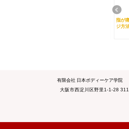
経絡リフレクソロジー
マッサージスクールの
指が
が開講しました
損害保険
ジ方
2014-09-18
2008-12-20
2019-06-15
東京夢舞マラソン・ボ
月日の感覚
有限会社 日本ボディーケア学院
ランティア
2010-12-28
大阪市西淀川区野里1-1-28 311
2009-10-22