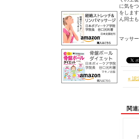
に気をつ
をします
ん同士も
阪
マッサ
« 
関連