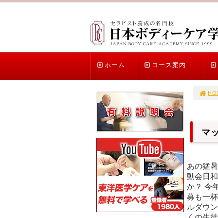
ホーム
コース案内
HO
マ
あの猛暑
動会日和
か？ 今
募も一杯
ルダウン
くの生徒