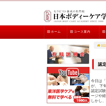
ホーム
コース案内
HO
認
今日は「
が、 下
認定試験
ージや経
しかし、