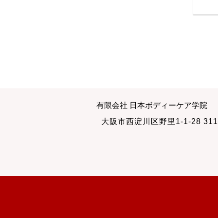
も、自信を持って
2010-05-14
2010-01-12
ボディーランケージ
受講希望の多い整体
有限会社 日本ボディーケア学院
2012-09-04
2013-07-14
大阪市西淀川区野里1-1-28 311