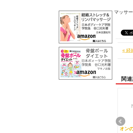
阪
マッサ
« 
関連
６０分コースの練習
整体に自信が無くて
オン