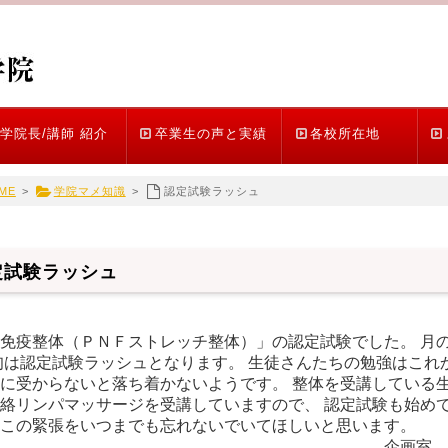
学院長/講師 紹介
卒業生の声と実績
各校所在地
ME
>
学院マメ知識
>
認定試験ラッシュ
定試験ラッシュ
免疫整体（ＰＮＦストレッチ整体）」の認定試験でした。 月
旬は認定試験ラッシュとなります。 生徒さんたちの勉強はこれ
に受からないと落ち着かないようです。 整体を受講している生
絡リンパマッサージを受講していますので、 認定試験も始め
この緊張をいつまでも忘れないでいてほしいと思います。
企画室