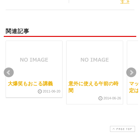
す »
関連記事
大爆笑もおこる講義
意外に使える午前の時
マッ
間
定は
2011-06-20
2014-06-26
PAGE TOP