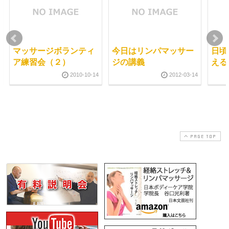
マッサージボランティ
今日はリンパマッサー
日頃
ア練習会（２）
ジの講義
える
2010-10-14
2012-03-14
PAGE TOP