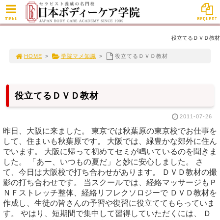
MENU
REQUEST
役立てるＤＶＤ教材
HOME
>
学院マメ知識
>
役立てるＤＶＤ教材
役立てるＤＶＤ教材
2011-07-26
昨日、大阪に来ました。 東京では秋葉原の東京校でお仕事を
して、住まいも秋葉原です。 大阪では、緑豊かな郊外に住ん
でいます。 大阪に帰って初めてセミが鳴いているのを聞きま
した。 「あー、いつもの夏だ」と妙に安心しました。 さ
て、今日は大阪校で打ち合わせがあります。 ＤＶＤ教材の撮
影の打ち合わせです。 当スクールでは、経絡マッサージもＰ
ＮＦストレッチ整体、経絡リフレクソロジーで ＤＶＤ教材を
作成し、生徒の皆さんの予習や復習に役立ててもらっていま
す。 やはり、短期間で集中して習得していただくには、 Ｄ