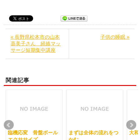
« 長野県松本市の山本
子供の睡眠 »
喜美子さん 経絡マッ
サージ短期集中講座
関連記事
臨機応変 骨盤ボール
まずは全体の流れをつ
大和
エクササイズ
かむ