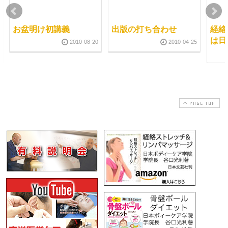
お盆明け初講義
出版の打ち合わせ
経絡
は日
2010-08-20
2010-04-25
PAGE TOP