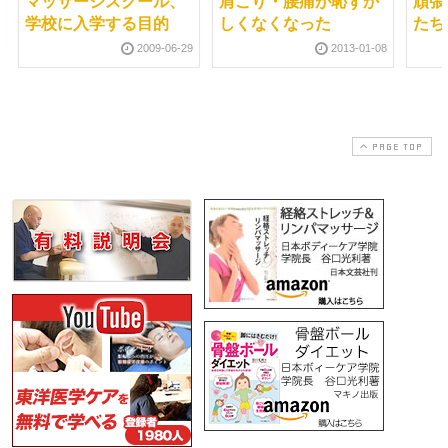
マッサージスクール、
肩こり・腰痛が恥ずか
頑張
学校に入学する目的
しくなくなった
たち
2009-06-29
2013-01-08
PAGE TOP