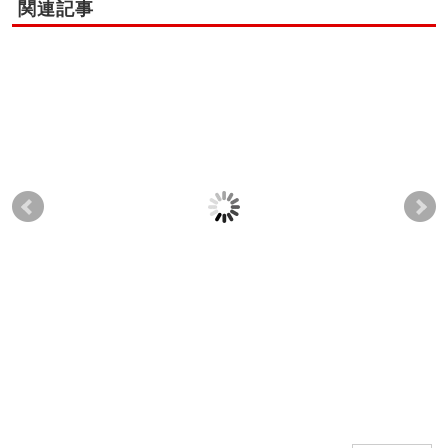
関連記事
当学院の卒業生の竹島
当学院の東京校卒業生
当
功大先生が、堺市の幼
の福元知子先生が、南
奈
稚園のママさん向け
大沢文化会館にて幼稚
設
に、セルフ骨盤矯正エ
園のママさん向けに、
に
クササイズセミナーを
セルフ骨盤矯正エクサ
ク
開催致しました。
サイズセミナーを開催
開
致しました。
2011-08-04
2017-07-13
2011-09-11
2017-03-07