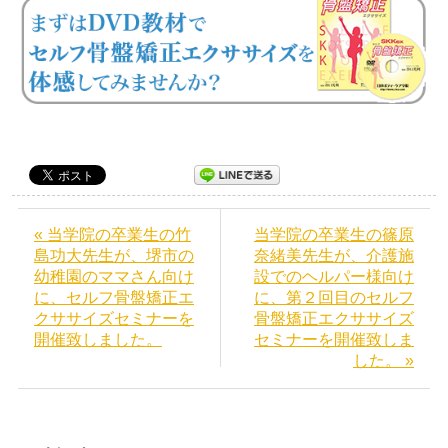
« 当学院の卒業生の竹
当学院の卒業生の篠原
島功大先生が、堺市の
奈緒美先生が、介護施
幼稚園のママさん向け
設でのヘルパー様向け
に、セルフ骨盤矯正エ
に、第２回目のセルフ
クササイズセミナーを
骨盤矯正エクササイズ
開催致しました。
セミナーを開催致しま
した。 »