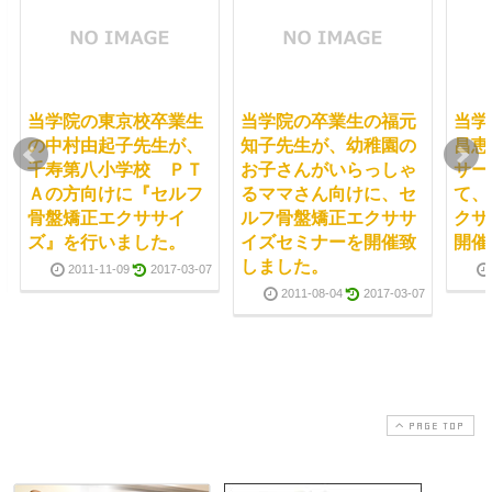
当学院の東京校卒業生
当学院の卒業生の福元
当学
の中村由起子先生が、
知子先生が、幼稚園の
昌恵
千寿第八小学校 ＰＴ
お子さんがいらっしゃ
サー
Ａの方向けに『セルフ
るママさん向けに、セ
て、
骨盤矯正エクササイ
ルフ骨盤矯正エクササ
クサ
ズ』を行いました。
イズセミナーを開催致
開催
しました。
2011-11-09
2017-03-07
2011-08-04
2017-03-07
PAGE TOP