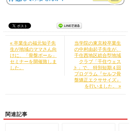
« 卒業生の福元知子先
当学院の東京校卒業生
生が地域のママさん向
の中村由起子先生が、
けに、「骨盤ボール」
千住西地区総合型地域
セミナーを開催致しま
クラブ「千住ウェス
した。
ト」で、 特別短期４回
プログラム『セルフ骨
盤矯正エクササイズ』
を行いました。 »
関連記事