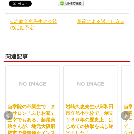
« 岩崎久恵先生の今後
季節による過ごし方 »
の活動予定
関連記事
当学院の卒業生で、ま
岩崎久恵先生が岸和田
当学
たサロン「ふじお家」
市立旭小学校で、創立
昌恵
主宰でもある、藤尾美
１３０年の歴史上、は
サー
絵さんが、地元大阪府
じめての快挙を成し遂
て、
堺市で骨盤矯正インス
げました！
クサ