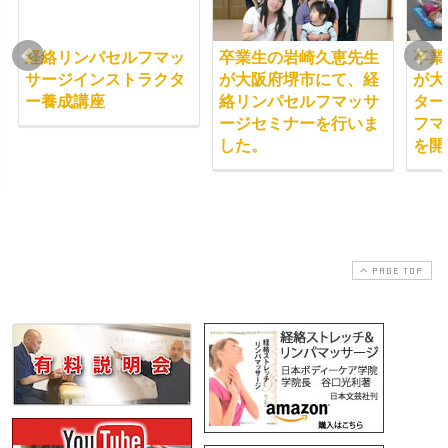
経絡リンパセルフマッ
卒業生の岩崎久恵先生
卒業
サージインストラクタ
が大阪府堺市にて、経
が大
ー養成講座
絡リンパセルフマッサ
ター
ージセミナーを行いま
フマ
した。
を開
PAGE TOP