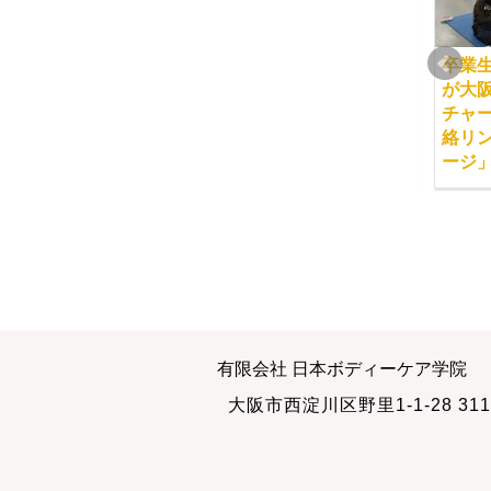
卒業生の和田芳子先生
卒業生の岩崎久恵先生
卒業
が秋田市のカルチャー
が堺市の地域のママさ
が大
センターにて、経絡リ
んに、経絡リンパセル
チャ
ンパセルフマッサージ
フマッサージセミナー
絡リ
セミナーを開催致しま
を開催致しました。
ージ
した。
卒業生の花井千鶴先生
卒業生の和田芳子先生
有限会社 日本ボディーケア学院
が橋本市の女性職員の
が秋田市のカルチャー
大阪市西淀川区野里1-1-28 311
皆さまに、経絡リンパ
センターにて、経絡リ
セルフマッサージセミ
ンパセルフマッサージ
ナーを開催致しまし
セミナーを開催致しま
た。
した。