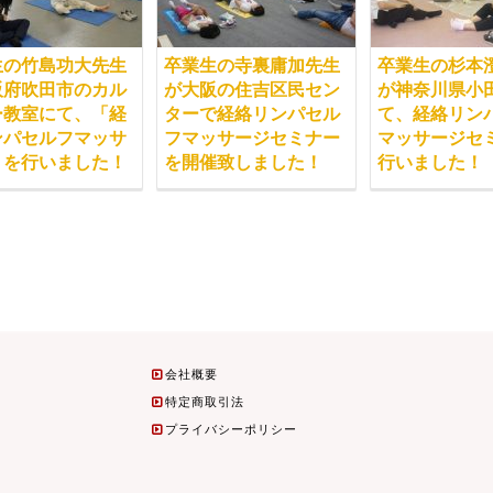
生の竹島功大先生
卒業生の寺裏庸加先生
卒業生の杉本
阪府吹田市のカル
が大阪の住吉区民セン
が神奈川県小
ー教室にて、「経
ターで経絡リンパセル
て、経絡リン
ンパセルフマッサ
フマッサージセミナー
マッサージセ
」を行いました！
を開催致しました！
行いました！
会社概要
特定商取引法
プライバシーポリシー