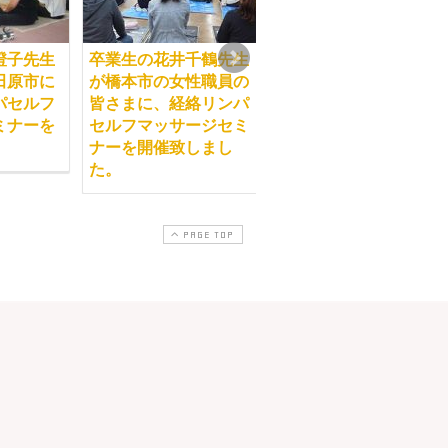
澄子先生
卒業生の花井千鶴先生
卒業生の和田芳子先生
田原市に
が橋本市の女性職員の
が秋田市のカルチャー
パセルフ
皆さまに、経絡リンパ
センターにて、経絡リ
ミナーを
セルフマッサージセミ
ンパセルフマッサージ
ナーを開催致しまし
セミナーを開催致しま
た。
した。
PAGE TOP