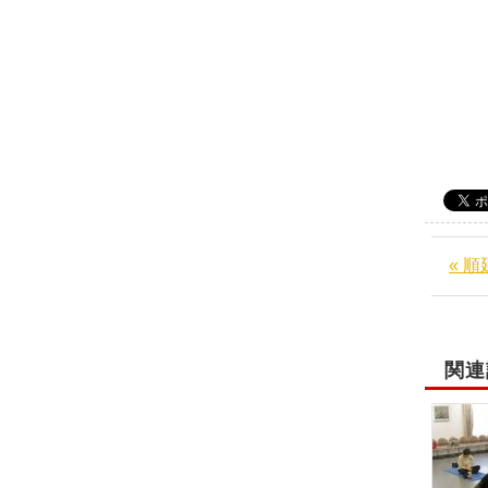
« 
関連