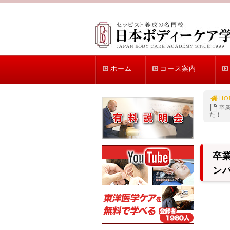
ホーム
コース案内
HO
卒
た！
卒
ン