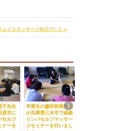
フェイスマッサージ初日でした »
澄子先生
卒業生の藤田和美先生
卒業生の岩崎久恵先生
田原市に
が兵庫県三木市で経絡
が堺市の地域のママさ
パセルフ
リンパセルフマッサー
んに、経絡リンパセル
ミナーを
ジセミナーを行いまし
フマッサージセミナー