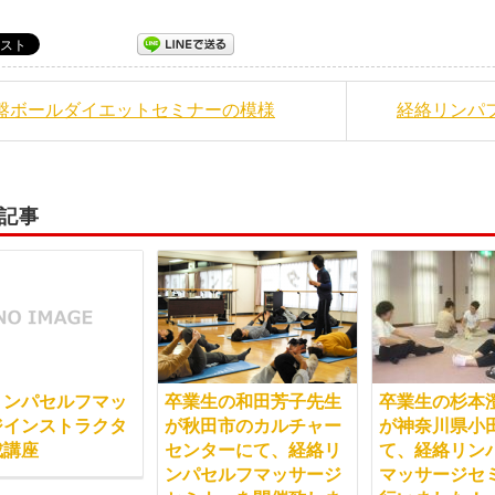
骨盤ボールダイエットセミナーの模様
経絡リンパ
記事
リンパセルフマッ
卒業生の和田芳子先生
卒業生の杉本
ジインストラクタ
が秋田市のカルチャー
が神奈川県小
成講座
センターにて、経絡リ
て、経絡リン
ンパセルフマッサージ
マッサージセ