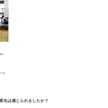
ー
）
ター
て変化は感じられましたか？