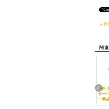
« 
関連
卒業生の花井千鶴先生
卒業生の竹島功大先生
経絡
が橋本市の女性職員の
が大阪府吹田市のカル
サー
皆さまに、経絡リンパ
チャー教室にて、「経
ー養
セルフマッサージセミ
絡リンパセルフマッサ