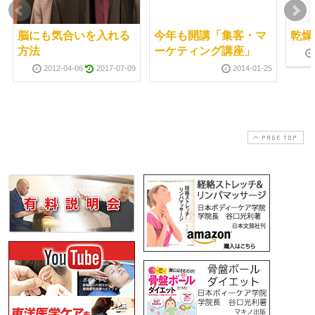
脳にも気合いを入れる
今年も開講「集客・マ
乾燥
方法
ーケティング講座」
2012-04-06
2017-07-09
2014-01-25
PAGE TOP