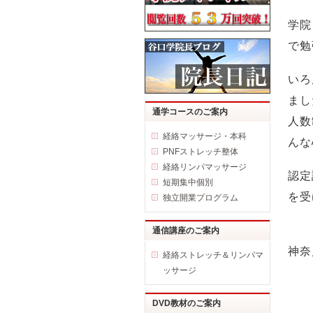
学院
で勉
いろ
まし
通学コースのご案内
人数
経絡マッサージ・本科
んな
PNFストレッチ整体
経絡リンパマッサージ
認定
短期集中個別
を受
独立開業プログラム
通信講座のご案内
神
経絡ストレッチ＆リンパマ
ッサージ
DVD教材のご案内