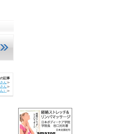
の記事
さん
≫
代さん
≫
ん）
≫