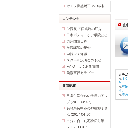
セルフ骨盤矯正DVD教材
コンテンツ
お
学院長 谷口光利の紹介
日本ボディーケア学院とは
講座開講日程
学院講師の紹介
学院マメ知識
スクール説明会の予定
F.A.Q よくある質問
陰陽五行セラピー
カテゴ
≪
４０
た
新着記事
≪
卒業
す。
≪
夢の
日常生活からの免疫力アッ
プ (2017-06-02)
長崎県長崎市の神徳妙子さ
ん (2017-04-10)
自分に合った花粉症対策
(2017-03-31)