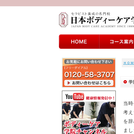
ＨＯＭ
学
当時
考え
を辞
まし