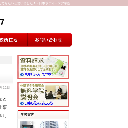
でみたいと思いました！ - 日本ボディーケア学院
1月12日
なと
仕事
学校案内
学し