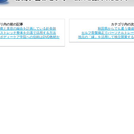
リ内の前の記事
カテゴリ内の次
療と美容の融合を計画している針灸師
秋田県からでも通う価値
Fストレッチ整体を介護で活用する方法
セルフ骨盤矯正でパーソナルトレー
ボディーケア学院への信頼はDVD教材か
地元の「縁」を活用して独立開業する