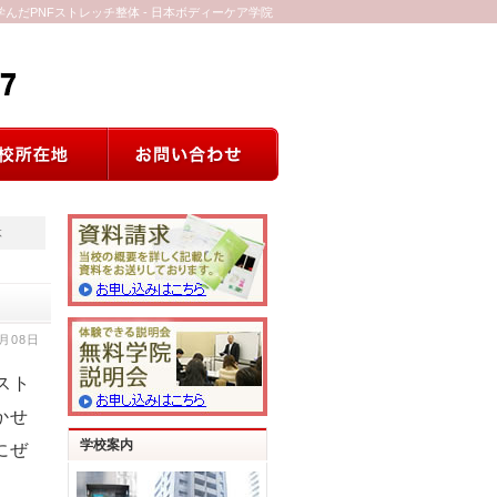
んだPNFストレッチ整体 - 日本ボディーケア学院
体
9月08日
スト
かせ
学校案内
にぜ