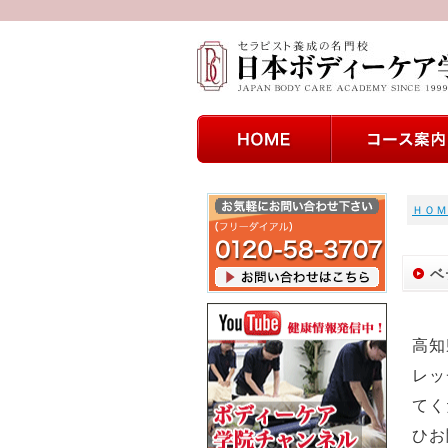
ＨＯＭ
ベ
高知
レッ
てく
ひお