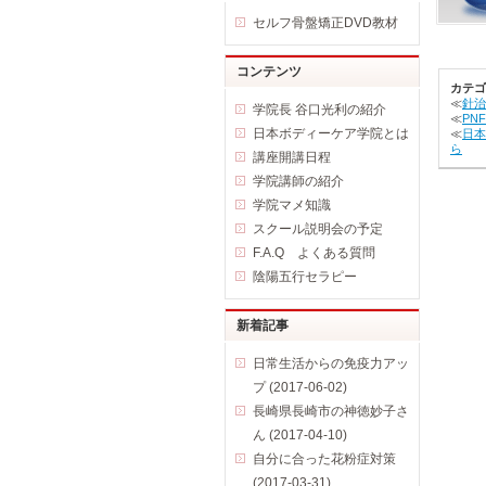
セルフ骨盤矯正DVD教材
コンテンツ
カテゴ
≪
針治
学院長 谷口光利の紹介
≪
PN
日本ボディーケア学院とは
≪
日本
ら
講座開講日程
学院講師の紹介
学院マメ知識
スクール説明会の予定
F.A.Q よくある質問
陰陽五行セラピー
新着記事
日常生活からの免疫力アッ
プ (2017-06-02)
長崎県長崎市の神徳妙子さ
ん (2017-04-10)
自分に合った花粉症対策
(2017-03-31)