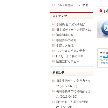
セルフ骨盤矯正DVD教材
お
コンテンツ
学院長 谷口光利の紹介
日本ボディーケア学院とは
講座開講日程
学院講師の紹介
学院マメ知識
スクール説明会の予定
カテゴ
F.A.Q よくある質問
≪
今日
≪
マッ
陰陽五行セラピー
≪
毎回
新着記事
日常生活からの免疫力アッ
プ (2017-06-02)
長崎県長崎市の神徳妙子さ
ん (2017-04-10)
自分に合った花粉症対策
(2017-03-31)