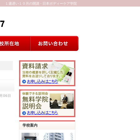
１週遅い１０月の開講 - 日本ボディーケア学院
0月06日
学校案内