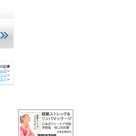
の記事
お話
≫
ージ
≫
ター
≫