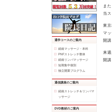
また
当ス
東京
マッ
通学コースのご案内
開講
経絡マッサージ・本科
来週
PNFストレッチ整体
開講
経絡リンパマッサージ
短期集中個別
独立開業プログラム
通信講座のご案内
経絡ストレッチ＆リンパマ
ッサージ
DVD教材のご案内