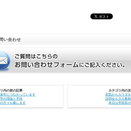
問い合わせ
リ内の前の記事
カテゴリ内の次
来年につながっています
邪気からカラダを
学の理論と手技
説明会も少人数制
の方々も癒します
本日は学院長が