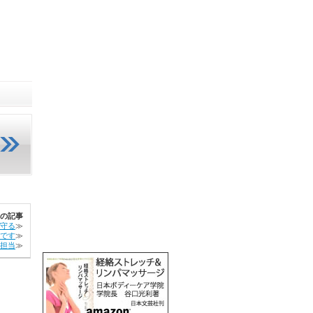
の記事
守る
≫
です
≫
担当
≫