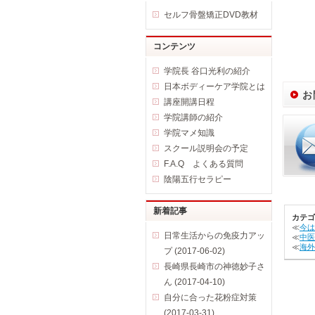
セルフ骨盤矯正DVD教材
コンテンツ
学院長 谷口光利の紹介
日本ボディーケア学院とは
お
講座開講日程
学院講師の紹介
学院マメ知識
スクール説明会の予定
F.A.Q よくある質問
陰陽五行セラピー
新着記事
カテゴ
≪
今は
日常生活からの免疫力アッ
≪
中医
≪
海外
プ (2017-06-02)
長崎県長崎市の神徳妙子さ
ん (2017-04-10)
自分に合った花粉症対策
(2017-03-31)