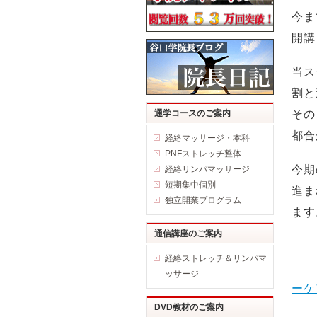
今ま
開講
当ス
割と
通学コースのご案内
その
都合
経絡マッサージ・本科
PNFストレッチ整体
今期
経絡リンパマッサージ
短期集中個別
進ま
独立開業プログラム
ます
通信講座のご案内
経絡ストレッチ＆リンパマ
ッサージ
ーケ
DVD教材のご案内