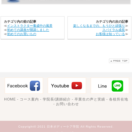
カテゴリ内の前の記事
カテゴリ内の次の記事
≪
インストラクター養成中の風景
楽しくなるまでの、もうひと頑張り
≫
≪
初めての講座が開講しました
スパイラル成長
≫
≪
初めてのお買いもの
お客様は知っている
≫
HOME
-
コース案内
-
学院長/講師紹介
-
卒業生の声と実績
-
各校所在地
-
お問い合わせ
Copyright© 2021 日本ボディーケア学院 All Rights Reserved.