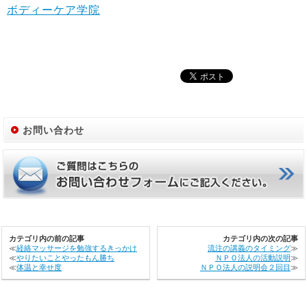
ボディーケア学院
お問い合わせ
カテゴリ内の前の記事
カテゴリ内の次の記事
≪
経絡マッサージを勉強するきっかけ
流注の講義のタイミング
≫
≪
やりたいことやったもん勝ち
ＮＰＯ法人の活動説明
≫
≪
体温と幸せ度
ＮＰＯ法人の説明会２回目
≫