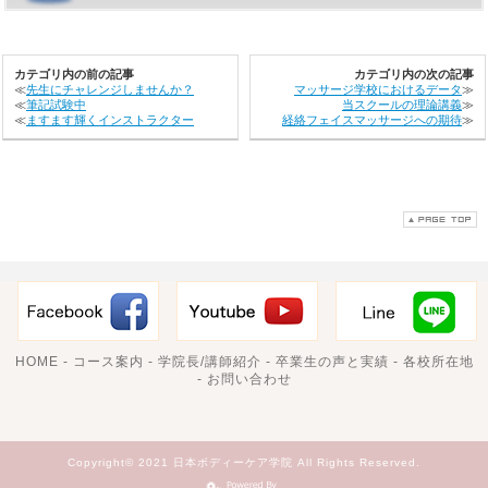
カテゴリ内の前の記事
カテゴリ内の次の記事
≪
先生にチャレンジしませんか？
マッサージ学校におけるデータ
≫
≪
筆記試験中
当スクールの理論講義
≫
≪
ますます輝くインストラクター
経絡フェイスマッサージへの期待
≫
HOME
-
コース案内
-
学院長/講師紹介
-
卒業生の声と実績
-
各校所在地
-
お問い合わせ
Copyright© 2021 日本ボディーケア学院 All Rights Reserved.