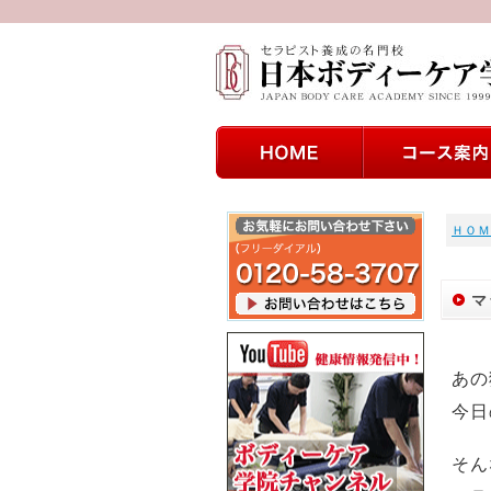
ＨＯＭ
マ
あの
今日
そん