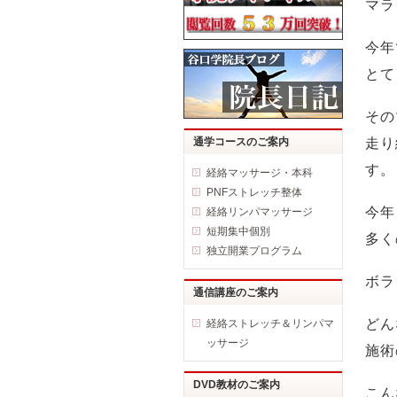
マラ
今年
とて
その
通学コースのご案内
走り
す。
経絡マッサージ・本科
PNFストレッチ整体
今年
経絡リンパマッサージ
短期集中個別
多く
独立開業プログラム
ボラ
通信講座のご案内
どん
経絡ストレッチ＆リンパマ
ッサージ
施術
DVD教材のご案内
こん