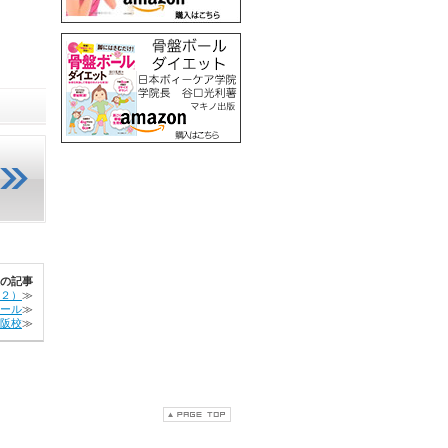
の記事
２）
≫
ール
≫
阪校
≫