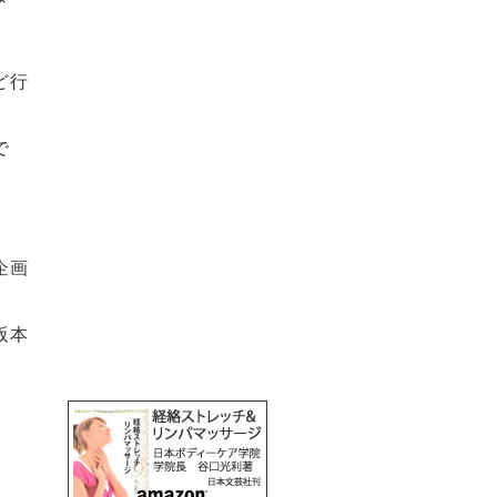
ど行
で
画
本