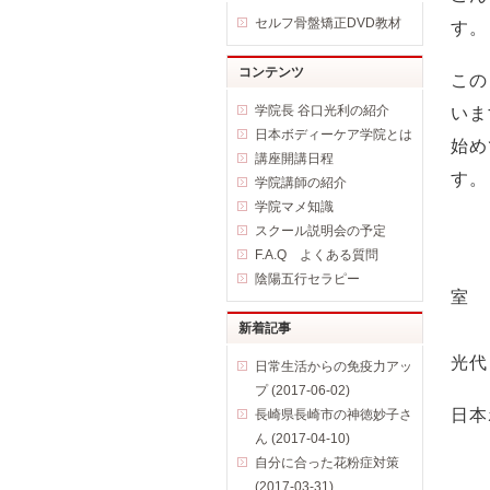
セルフ骨盤矯正DVD教材
す。
コンテンツ
この
学院長 谷口光利の紹介
いま
日本ボディーケア学院とは
始め
講座開講日程
す。
学院講師の紹介
学院マメ知識
スクール説明会の予定
F.A.Q よくある質問
陰陽五行セラピー
室
新着記事
光代
日常生活からの免疫力アッ
プ (2017-06-02)
日本
長崎県長崎市の神徳妙子さ
ん (2017-04-10)
自分に合った花粉症対策
(2017-03-31)