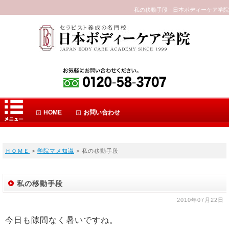
私の移動手段 - 日本ボディーケア学院
HOME
お問い合わせ
ＨＯＭＥ
>
学院マメ知識
> 私の移動手段
私の移動手段
2010年07月22日
今日も隙間なく暑いですね。