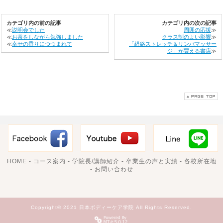
カテゴリ内の前の記事
カテゴリ内の次の記事
≪
説明会でした
周囲の応援
≫
≪
お茶をしながら勉強しました
クラス制のよい影響
≫
≪
幸せの香りにつつまれて
「経絡ストレッチ＆リンパマッサー
ジ」が買える書店
≫
HOME
-
コース案内
-
学院長/講師紹介
-
卒業生の声と実績
-
各校所在地
-
お問い合わせ
Copyright© 2021 日本ボディーケア学院 All Rights Reserved.