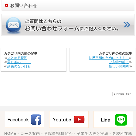
お問い合わせ
カテゴリ内の前の記事
カテゴリ内の次の記事
≪
まとめる時間
世界平和のためにっ！！！
≫
≪
同じ釜の・・・
ご入学の前に
≫
≪
講義のない日も
新しいお仲間
≫
HOME
-
コース案内
-
学院長/講師紹介
-
卒業生の声と実績
-
各校所在地