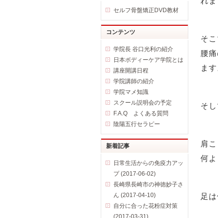
れま
セルフ骨盤矯正DVD教材
コンテンツ
そこ
学院長 谷口光利の紹介
腰痛
日本ボディーケア学院とは
ます
講座開講日程
学院講師の紹介
学院マメ知識
スクール説明会の予定
そし
F.A.Q よくある質問
陰陽五行セラピー
肩こ
新着記事
何よ
日常生活からの免疫力アッ
プ (2017-06-02)
長崎県長崎市の神徳妙子さ
ん (2017-04-10)
足は
自分に合った花粉症対策
(2017-03-31)