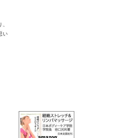
り、
思い
、