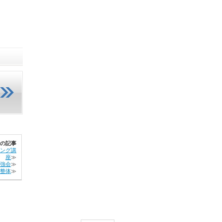
の記事
ィング講
座
≫
勉強会
≫
整体
≫