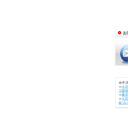
お
カテゴ
≪
９月
で講演
≪
東洋
≪
９月
近づい