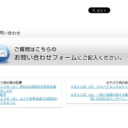
問い合わせ
リ内の前の記事
カテゴリ内の次
１２日（土） 明日はCIDESCO世界会議
９月１４日（月） グループコンサルテ
をします
医学
９月１５日（火） 一段と知識が深まる
１０日（木） エステ世界会議での講演が
思いが伝わるマッサージ、
てきました