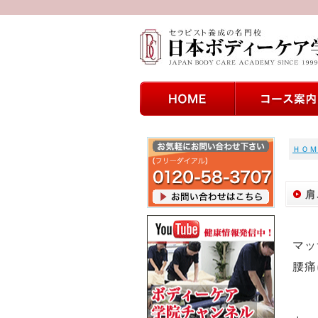
ＨＯＭ
肩
マッ
腰痛