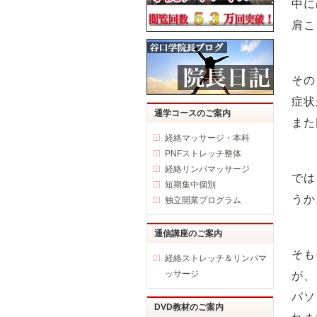
中に
肩こ
その
症状
通学コースのご案内
また
経絡マッサージ・本科
PNFストレッチ整体
経絡リンパマッサージ
では
短期集中個別
うか
独立開業プログラム
通信講座のご案内
そも
経絡ストレッチ＆リンパマ
ッサージ
が、
パソ
DVD教材のご案内