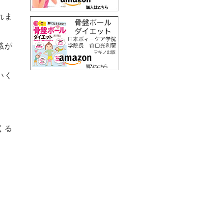
れま
識が
いく
くる