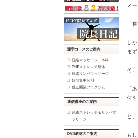
メー
「整
しか
通学コースのご案内
まず
経絡マッサージ・本科
PNFストレッチ整体
そこ
経絡リンパマッサージ
短期集中個別
独立開業プログラム
「あ
何を
通信講座のご案内
経絡ストレッチ＆リンパマ
と、
ッサージ
DVD教材のご案内
もし