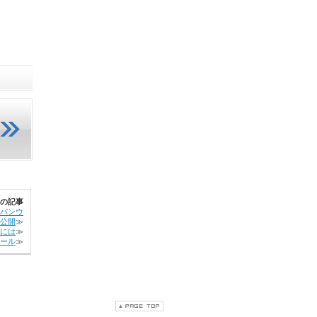
の記事
パンウ
公開
≫
には
≫
ール
≫