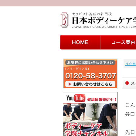
ＨＯＭ
ス
こん
谷口
先日