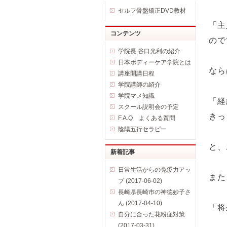
セルフ骨盤矯正DVD教材
「主
コンテンツ
ので
学院長 谷口光利の紹介
日本ボディーケア学院とは
なら
講座開講日程
学院講師の紹介
学院マメ知識
「経
スクール説明会の予定
きっ
F.A.Q よくある質問
陰陽五行セラピー
と、
新着記事
日常生活からの免疫力アッ
また
プ (2017-06-02)
長崎県長崎市の神徳妙子さ
ん (2017-04-10)
「将
自分に合った花粉症対策
(2017-03-31)