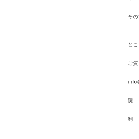
その
とこ
ご質
info
院
利