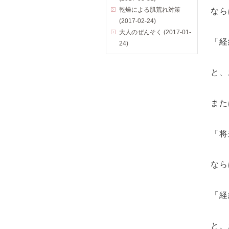
乾燥による肌荒れ対策
なら
(2017-02-24)
大人のぜんそく (2017-01-
「経
24)
と、
また
「将
なら
「経
と、