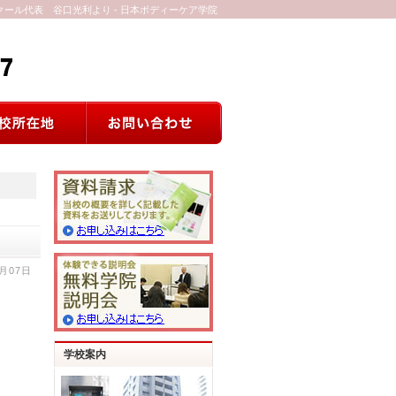
クール代表 谷口光利より - 日本ボディーケア学院
9月07日
学校案内