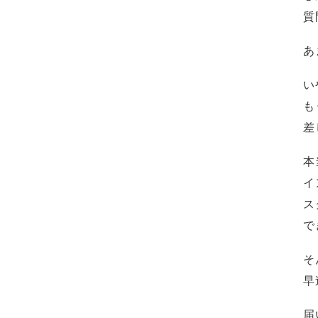
質
あ
い
も
差
本
イ
ス
で
そ
早
届