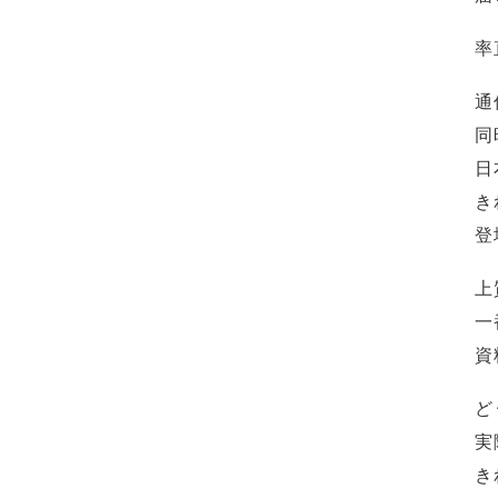
率
通
同
日
き
登
上
一
資
ど
実
き