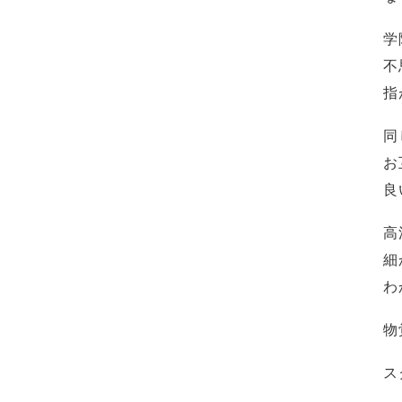
学
不
指
同
お
良
高
細
わ
物
ス