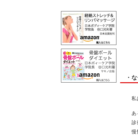
・な
私
あ
診
慢