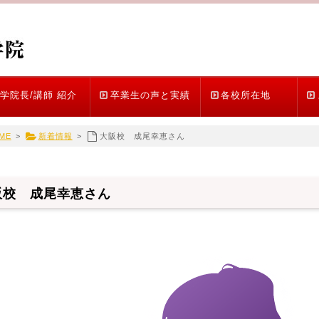
学院長/講師 紹介
卒業生の声と実績
各校所在地
ME
>
新着情報
>
大阪校 成尾幸恵さん
阪校 成尾幸恵さん