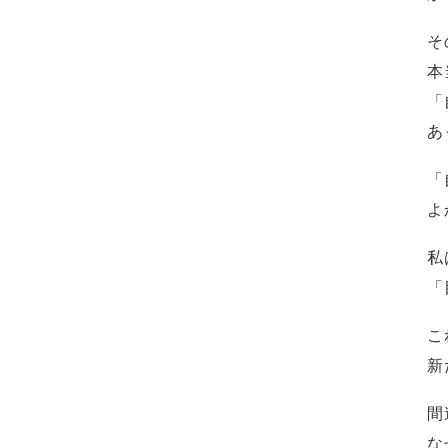
そ
本
「
あ
「
よ
私
「
こ
新
間
な