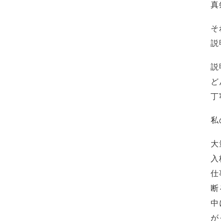
真
そ
説
説
ど
丁
私
大
入
仕
断
中
が