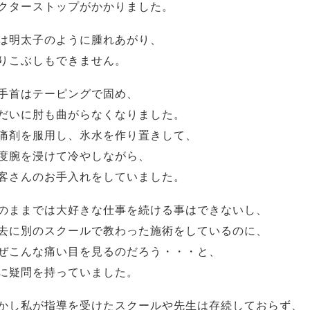
クターストップがかかりました。
は明太子のように腫れあがり、
りこぶしもできません。
手首はテーピングで固め、
だいに肘も曲がらなくなりました。
痛剤を服用し、氷水を作り置きして、
度腕を浸けて冷やしながら、
客さんのお手入れをしていました。
のままでは大好きな仕事を続ける事はできないし、
去に別のスクールで教わった施術をしているのに、
ぜこんな痛い目を見るのだろう・・・と、
に疑問を持っていました。
かし私が指導を受けたスクールや先生は存続しておらず、