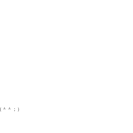
（＾＾；）