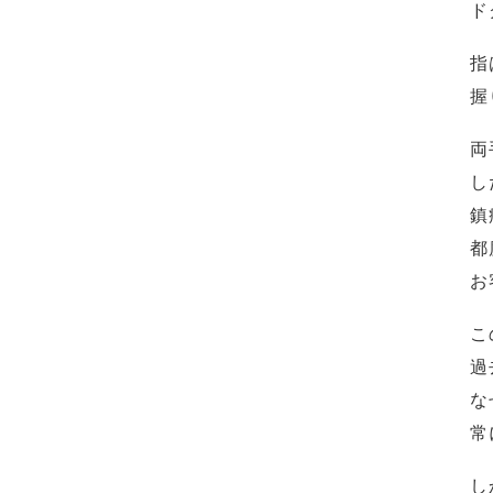
ド
指
握
両
し
鎮
都
お
こ
過
な
常
し