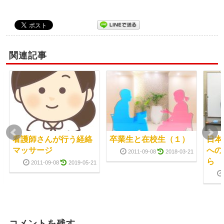
関連記事
看護師さんが行う経絡
卒業生と在校生（１）
日本
マッサージ
への
2011-09-08
2018-03-21
ら
2011-09-08
2019-05-21
コメントを残す