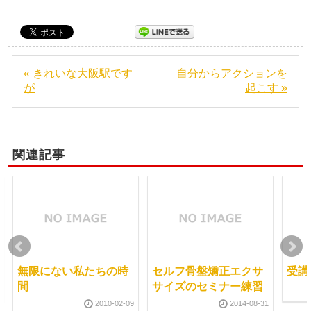
« きれいな大阪駅です
自分からアクションを
が
起こす »
関連記事
無限にない私たちの時
セルフ骨盤矯正エクサ
受講
間
サイズのセミナー練習
2010-02-09
2014-08-31