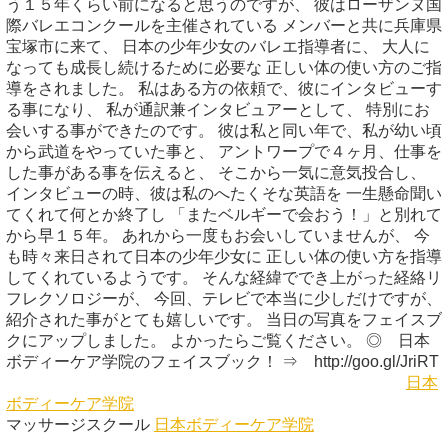
う１５年くらい前になると思うのですが、 彼はローザンヌ国
際バレエコンクールを主催されている メンバーと共に兵庫県
宝塚市に来て、 日本の少年少女のバレエ指導者に、 大人に
なっても成長し続けるために必要な 正しい体の使い方のご指
導をされました。 私はある方の依頼で、彼にインタビューす
る事になり、 私が通訳兼インタビュアーとして、 特別にお
会いする事ができたのです。 彼は私と同い年で、私が幼い頃
から武道をやっていた事と、 アントワープで４ヶ月、仕事を
した事がある事を伝えると、 そこから一気に意気投合し、
インタビューの時、彼は私のへたくそな英語を 一生懸命聞い
てくれて何とか終了し 「またベルギーで会おう！」と別れて
から早１５年。 あれから一度もお会いしていませんが、 今
も時々来日されて日本の少年少女に 正しい体の使い方を指導
してくれているようです。 そんな経緯ででき上がった経絡リ
フレクソロジーが、 今回、テレビで本当に少しだけですが、
紹介された事がとても嬉しいです。 当日の写真をフェイスブ
クにアップしました。 よかったらご覧ください。 ◎ 日本
ボディーケア学院のフェイスブック！ ⇒ http://goo.gl/JriRT
日本
ボディーケア学院
マッサージスクール
日本ボディーケア学院