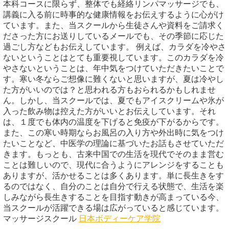
本科コースに限らず、整体でも経絡リンパマッサージでも、
講義に入る前に時事的な健康情報をお伝えするように心がけ
ています。また、当スクールから生徒さんや資料をご請求く
ださった方にお送りしているメールでも、その季節に応じた
過ごし方などもお伝えしています。 例えば、カラダを冷やさ
ないということはとても重要視しています。このカラダを冷
やさないということは、年中気をつけていただきたいことで
す。寒い冬ならご想像に難くないと思いますが、夏は冷やし
た方がいいのでは？と思われる方もおられるかもしれませ
ん。しかし、当スクールでは、夏でもアイスクリームや氷が
入った飲み物は控えた方がいいとお伝えしています。それ
は、１度でも体内の温度を下げると免疫が下がるからです。
また、この寒い時期ならお風呂の入り方や外出時に気をつけ
たいことなど、中医学の理論に基づいたお話もさせていただ
きます。もっとも、古来中国での生活を現代でそのまま営む
ことは難しいので、現代に合うようにアレンジをすることも
ありますが、活かせることは多くあります。単に長生きをす
るのではなく、自分のことは自分で行える状態で、生活を楽
しみながら長生きすることを目指す動きが高まっている今、
当スクールが活躍できる場は広がっていると感じています。
マッサージスクール
日本ボディーケア学院