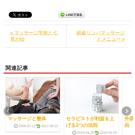
« マッサージ学校と七
経絡リンパマッサージ
草がゆ
とメニュー »
関連記事
マッサージと整体
セラピストが利益を上
外国
げる3つの法則
由
2009-07-12
2017-09-22
2019-04-26
2019-04-29