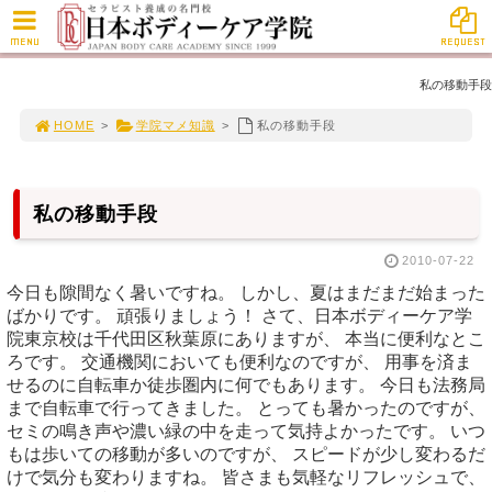
MENU
REQUEST
私の移動手段
HOME
>
学院マメ知識
>
私の移動手段
私の移動手段
2010-07-22
今日も隙間なく暑いですね。 しかし、夏はまだまだ始まった
ばかりです。 頑張りましょう！ さて、日本ボディーケア学
院東京校は千代田区秋葉原にありますが、 本当に便利なとこ
ろです。 交通機関においても便利なのですが、 用事を済ま
せるのに自転車か徒歩圏内に何でもあります。 今日も法務局
まで自転車で行ってきました。 とっても暑かったのですが、
セミの鳴き声や濃い緑の中を走って気持よかったです。 いつ
もは歩いての移動が多いのですが、 スピードが少し変わるだ
けで気分も変わりますね。 皆さまも気軽なリフレッシュで、