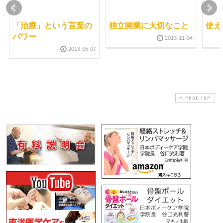
「治療」という言葉の
独立開業に大切なこと
使え
パワー
2013-11-04
2013-05-07
PAGE TOP